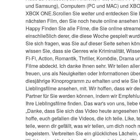
und Samsung), Computern (PC und MAC) und XBO
XBOX ONE.Scrollen Sie weiter und entdecken Sie I
nächsten Film, den Sie noch heute online ansehen
Happy Finden Sie alle Filme, die Sie online stream
einschließlich derer, die diese Woche gespielt wur
Sie sich fragen, was Sie auf dieser Seite sehen kön
wissen Sie, dass sie Genres wie Kriminalität, Wissen
Fi-Fi, Action, Romantik, Thriller, Komödie, Drama 
Filme abdeckt. Ich danke Ihnen sehr. Wir teilen allen,
freuen, uns als Neuigkeiten oder Informationen über
diesjährige Kinoprogramm zu erhalten und wie Sie I
Lieblingsfilme ansehen, mit. Wir hoffen, dass wir der
Partner für Sie werden können, indem wir Empfehlun
Ihre Lieblingsfilme finden. Das war's von uns, liebe 
„Danke, dass Sie sich das Video heute angesehen h
hoffe, euch gefallen die Videos, die ich teile. Like, te
teile, wenn dir gefällt, was wir teilen, um dich noch 
begeistern. Verbreiten Sie ein glückliches Lächeln, d