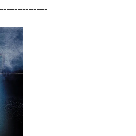
==================