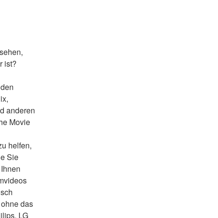
sehen, 
 ist?
 den 
x, 
d anderen 
he Movie 
u helfen, 
e Sie 
Ihnen 
mvideos 
isch
 ohne das 
lips, LG 