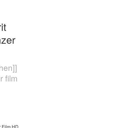
t 
zer 
hen]]
 film
 Film HD 