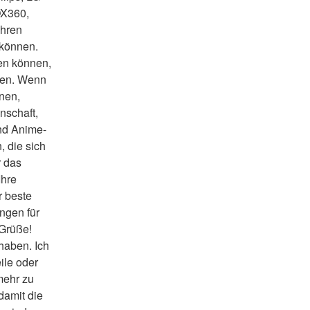
X360, 
hren 
 können.
en können, 
den. Wenn 
nen, 
schaft, 
und Anime-
 die sich 
 das 
hre 
 beste 
gen für 
Grüße! 
aben. Ich 
ile oder 
mehr zu 
amit die 