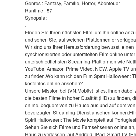
Genres : Fantasy, Familie, Horror, Abenteuer 
Runtime : 87 
Synopsis :  
.
Finden Sie Ihren nächsten Film, um ihn online anzu
und sehen Sie, auf welchen Plattformen er verfügbar
Wir sind uns Ihrer Herausforderung bewusst, einen 
synchronisierten oder untertitelten Film online unter
unterschiedlichsten Streaming-Plattformen wie Netfli
YouTube, Amazon Prime Video, NOW, Apple TV un
zu finden.Wo kann ich den Film Spirit Halloween: T
kostenlos online ansehen?
Unsere Mission bei (VN.Mobitv) ist es, Ihnen dabei z
die besten Filme in hoher Qualität (HD) zu finden, di
online, bequem von zu Hause aus und auf dem von 
bevorzugten Streaming-Dienst ansehen können.Fil
Spirit Halloween: The Movie komplett auf Portugies
Sehen Sie sich Filme und Fernsehserien online an,
Haus zu verlassen, auf Android, iPad, Smart TV (Phi