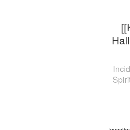
[[
Hal
Inci
Spir
Investig