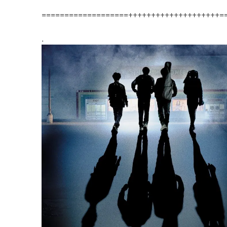
===================++++++++++++++++++++=
.