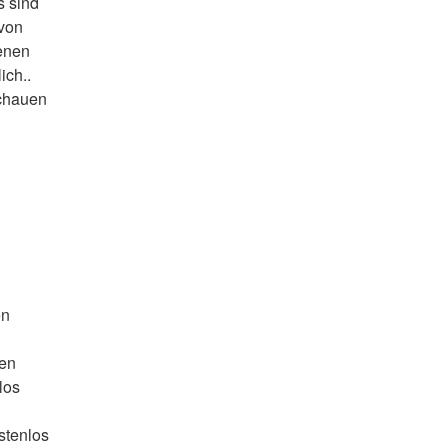
 sind 
von 
enen 
ich..
chauen 
en
uen
los
stenlos