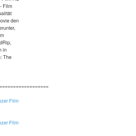
 Film 
lität 
ovie den 
runter, 
m 
dRip, 
 in 
: The 
==================
zer Film 
zer Film 